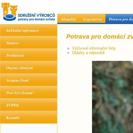
Aktuality
Legislativa
Potrava pro do
Základní informace
Potrava pro domácí zv
Stanovy
Výživové informační listy
Otázky a odpovědi
Prohlášení
Orgány sdružení
Seznam členů
Proč být členem?
ZVPDZ
Kontakt